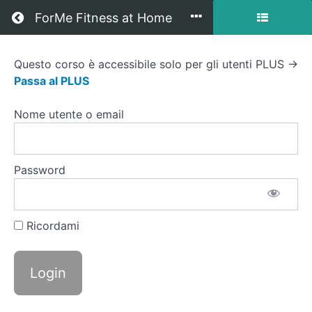
Return to all corsi
ForMe Fitness at Home
Questo corso è accessibile solo per gli utenti PLUS →
Circuito
Passa al PLUS
Forza
Nome utente o email
At
Home
Password
Visualizzazione
Ricordami
Corso