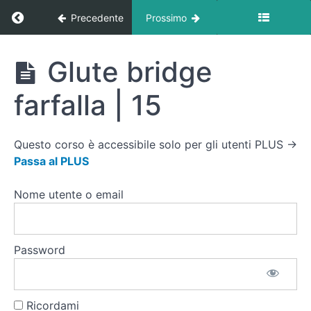
camminato
Ritorna a corso: Circuito Forza At Home
Precedente
Prossimo
con
elastico |
20
Circuito
Glute bridge
Dip
Forza
Tricipiti
At
| 10
farfalla | 15
Home
Step
Up |
Questo corso è accessibile solo per gli utenti PLUS →
10 +
Passa al PLUS
10
(Step)
Nome utente o email
Aperture
Dorsali
con
Elastico |
Password
15
(Elastico)
Glute
Ricordami