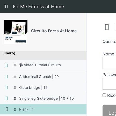
⭐️ Circuito Total Body 3 giri (Elastico)
Ritorna a corso: Circuito Forza At Home
ForMe Fitness at Home
⭐️ Circuito Total Body 3 giri (Step/Sedia)
Circuito Forza At Home
⭐️ Circuito GAG 3 giri (Corpo libero)
Questo
⭐️ Circuito Rinforzo Schiena 3 giri (Corpo
libero)
Nome u
📹 Video Tutorial Circuito
Passw
Addominali Crunch | 20
Glute bridge | 15
Rico
Single leg Glute bridge | 10 + 10
Plank | 1'