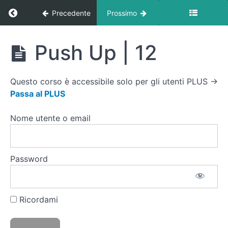
Ritorna a corso: Circuito Forza At Home
Precedente
Prossimo
📹
Video
Tutorial
Circuito
Push Up | 12
Circuito
Forza
At
Home
Squat
Questo corso è accessibile solo per gli utenti PLUS →
| 15
Passa al PLUS
Step
Nome utente o email
Up |
10 +
10
(Step)
Password
Addominali
Sit Up
completi |
15
Ricordami
Push