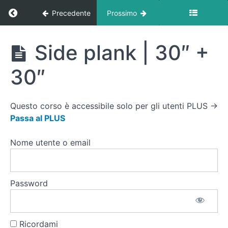
Tutorial
Circuito
Ritorna a corso: Circuito Forza At Home
Precedente
Prossimo
Addominali
Crunch |
Circuito
Side plank | 30″ +
20
Forza
At
30″
Home
Glute
bridge
| 15
Questo corso è accessibile solo per gli utenti PLUS →
Passa al PLUS
Single
leg
Glute
Nome utente o email
bridge
| 10 +
10
Password
Plank
| 1'
Side
Ricordami