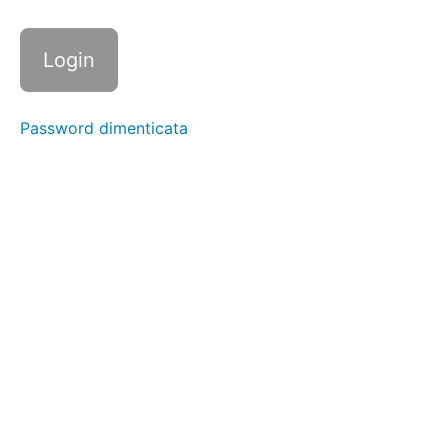
plank
| 30"
+
30"
⭐️
21-
Password dimenticata
15-
9
Total
Body
(Corpo
libero)
⭐️
BICI
Circuito
3
giri
(Corpo
libero)