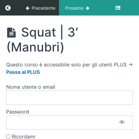
3
Ritorna a corso: Circuito Forza At Home
Precedente
Prossimo
giri
(Manubri
+
Circuito
Squat | 3′
Step)
Forza
At
(Manubri)
Home
⭐️⭐️⭐️
3
Minuti
Questo corso è accessibile solo per gli utenti PLUS →
Total
Passa al PLUS
body
(Manubri)
Nome utente o email
📹
Video
Tutorial
Password
3
minuti
Squat |
Ricordami