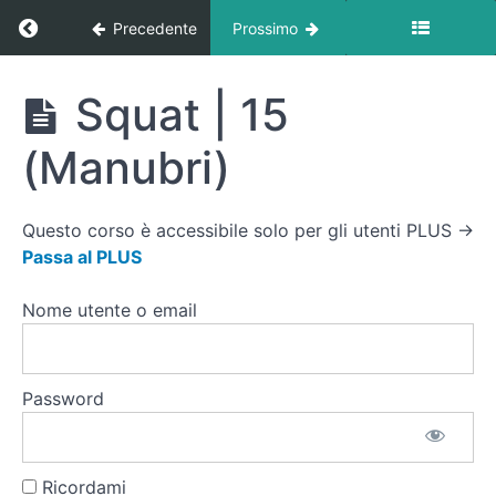
Ritorna a corso: Circuito Forza At Home
Body
Precedente
Prossimo
(Corpo
libero)
Circuito
Squat | 15
Forza
⭐️⭐️⭐️
At
(Manubri)
Super
Home
Serie
Total
Body
Questo corso è accessibile solo per gli utenti PLUS →
3
Passa al PLUS
giri
(Manubri)
Nome utente o email
📹
Video
Tutorial
Password
Super
Serie
Squat |
Ricordami