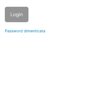
15
(Manubri)
Affondi
Indietro |
12 + 12
(Manubri)
Password dimenticata
Knee
Get Up |
6 + 6
(Manubri)
Floor
Press |
15
(Manubri)
Rematore
con
Manubri |
12 + 12
(Manubri)