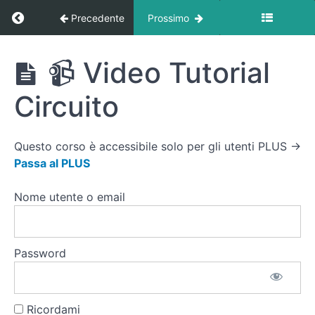
(Corpo
Ritorna a corso: Circuiti Cardio At Home
Precedente
Prossimo
libero)
Circuiti
⭐️
📹 Video Tutorial
Cardio
AMRAP
At
Total
Circuito
Home
body
20'
(Corpo
Questo corso è accessibile solo per gli utenti PLUS →
libero)
Passa al PLUS
⭐️⭐️
Nome utente o email
Circuito
Cardio
3
giri
Password
(Step)
📹
Ricordami
Video