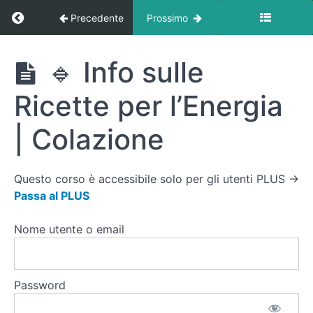
Cena
Ritorna a corso: Ricette
Precedente
Prossimo
🟡
Ricette
Ricette
🔹 Info sulle
per
l'Energia
Ricette per l’Energia
|
Spuntino
| Colazione
🔵
Ricette
Questo corso è accessibile solo per gli utenti PLUS →
per
Passa al PLUS
la
Massa
Nome utente o email
Muscolare
|
Colazione
Password
🔹
Info sulle