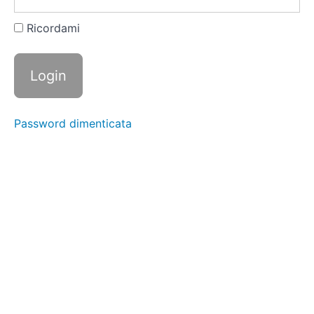
Ricette
per
l'Energia |
Ricordami
Colazione
Porridge
Ricco e
Microonde
Password dimenticata
Scrambled
Eggs
Power con
Pane
Frullato
Ipercalorico
Veloce
Toast
Integrale
con Uova
e
Formaggio
Yogurt