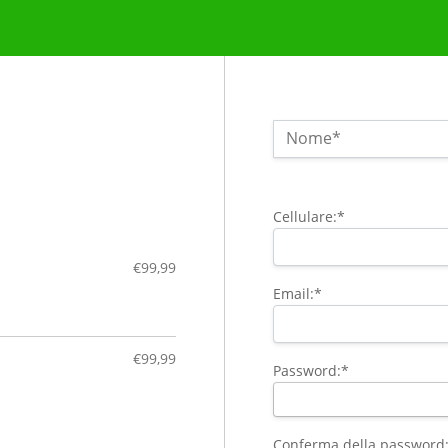
Nome:*
Nome*
Indirizzo
Cellulare:*
€99,99
Email:*
€99,99
Password:*
Conferma della password