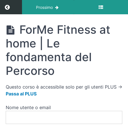
Ritorna a corso: Motivazione & Mindset
Prossimo
Motivazione
ForMe Fitness at
& Mindset
home | Le
Motivazione
fondamenta del
&
Mindset
Percorso
ForMe
Fitness at
home | Le
Questo corso è accessibile solo per gli utenti PLUS →
fondamenta
Passa al PLUS
del
Percorso
Nome utente o email
Presentazione
Team