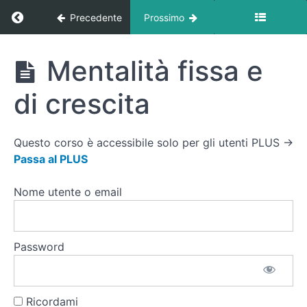
Motivazione
Ritorna a corso: Psicologia dello Sport
Precedente
Prossimo
e
Obiettivi
Psicologia
Mentalità fissa e
Superare
dello
Sport
le
di crescita
Difficoltà
Iniziale
Questo corso è accessibile solo per gli utenti PLUS →
Creare
Passa al PLUS
un
mentalità
Nome utente o email
di
crescita
Il
Password
Pensiero
Positivo
Mentalità
Ricordami