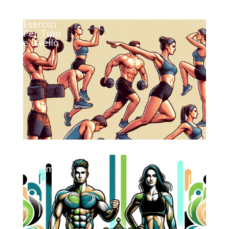
Esercizi
Per Tipo
e Livello
.
Sfide
a Premi