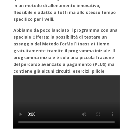
in un metodo di allenamento innovativo,
flessibile e adatto a tutti ma allo stesso tempo
specifico per livelli.
Abbiamo da poco lanciato il programma con una
speciale Offerta: la possibilità di testare un
assaggio del Metodo ForMe Fitness at Home
gratuitamente tramite il programma iniziale. Il
programma iniziale è solo una piccola frazione
del percorso avanzato a pagamento (PLUS) ma
contiene già alcuni circuiti, esercizi, pillole
motivazionali e spunti, oltre alla presentazione
del metodo ForME Fitness at Home e dei
professionisti coinvolti.
Cosa Aspetti? Sei ancora titubante? Clicca il
pulsante qua sotto per ricrederti e inizia il tuo
percorso Fitness con noi.