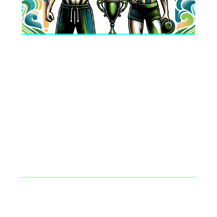
.
Consigli
Nutrizionali
.
Pillole