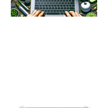
.
Chat
di Telegram
.
Consulenze
Private