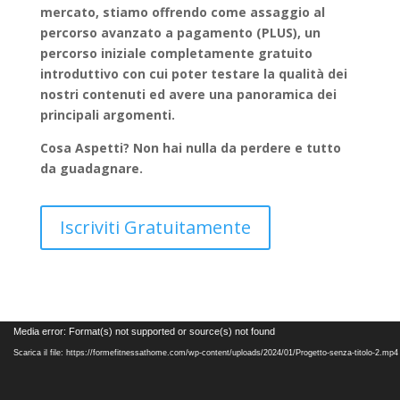
mercato, stiamo offrendo come assaggio al
percorso avanzato a pagamento (PLUS), un
percorso iniziale completamente gratuito
introduttivo con cui poter testare la qualità dei
nostri contenuti ed avere una panoramica dei
principali argomenti.
Cosa Aspetti? Non hai nulla da perdere e tutto
da guadagnare.
Iscriviti Gratuitamente
Video
Media error: Format(s) not supported or source(s) not found
Player
Scarica il file: https://formefitnessathome.com/wp-content/uploads/2024/01/Progetto-senza-titolo-2.mp4