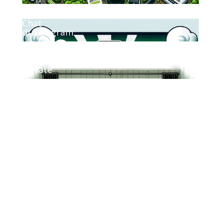
Chat
di Telegram
Consulenze
Private
Circuiti
.