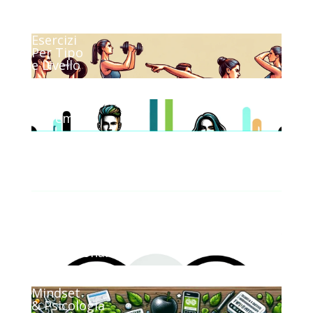
Esercizi
Per Tipo
e Livello
Sfide
a Premi
Consigli
Nutrizionali
Pillole
Motivazionali
Mindset
& Psicologia