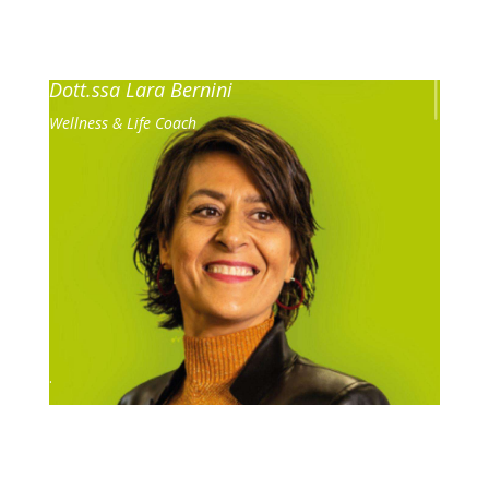
.
Dott.ssa Lara Bernini
Wellness & Life Coach
.
Dott.ssa Laura Andreoni
Psicologa