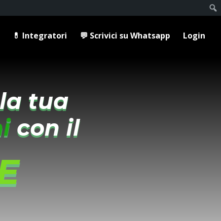
💊 Integratori
💬 Scrivici su Whatsapp
Login
la tua
i
con il
E