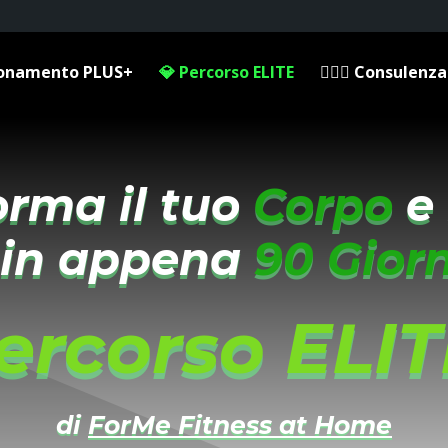
bonamento PLUS+
💎 Percorso ELITE
👩🏻‍⚕️ Consulenza
orma il tuo
Corpo
e 
in appena
90 Giorn
ercorso ELIT
di
ForMe Fitness at Home