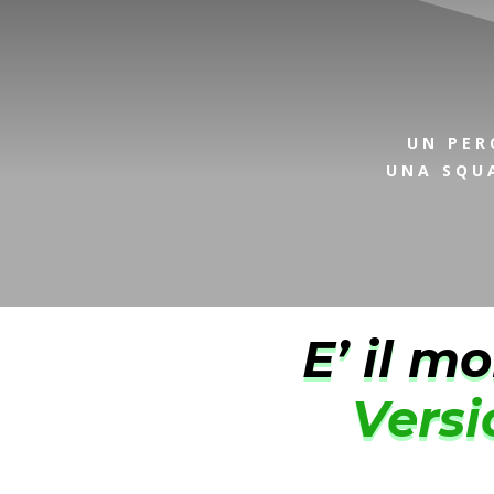
UN PER
UNA SQUA
E’ il m
Versi