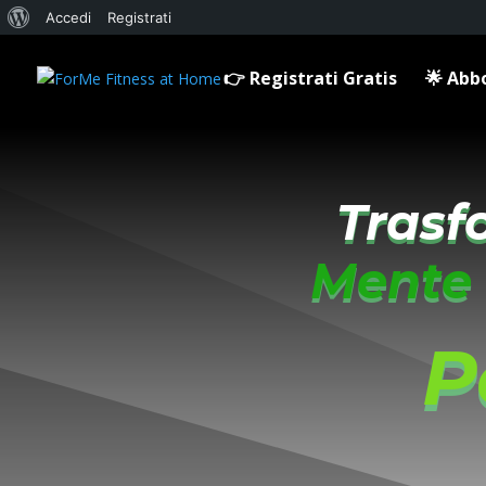
Informazioni
Accedi
Registrati
su
👉 Registrati Gratis
🌟 Ab
WordPress
Trasf
Mente
P