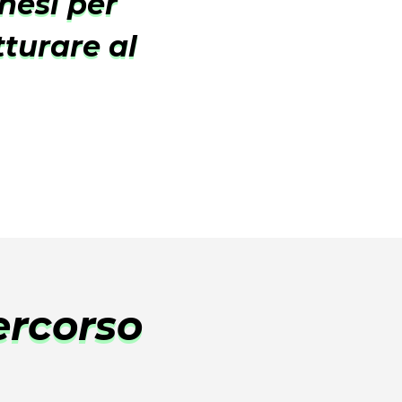
esi per
tturare al
ercorso