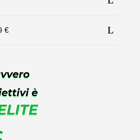
9 €
avvero
ettivi è
ELITE
€