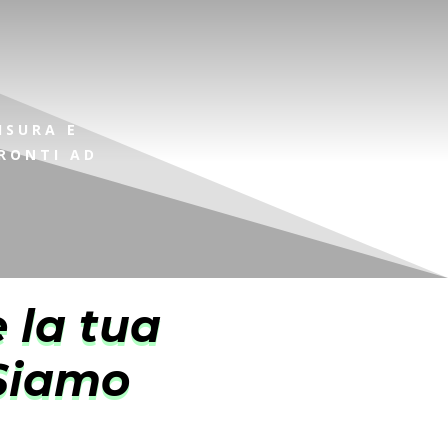
ISURA E
PRONTI AD
e la tua
 Siamo