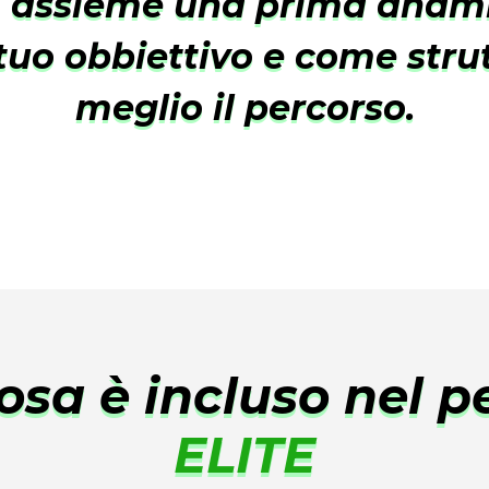
 assieme una prima anamn
 tuo obbiettivo e come stru
meglio il percorso.
osa è incluso nel p
ELITE