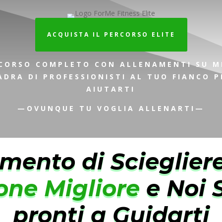
ACQUISTA IL PERCORSO ELITE
CORSO COMPLETO CON ALLENAMENTI SU M
DRA DI PROFESSIONISTI AL TUO FIANCO 
AIUTARTI
—OVUNQUE TU VOGLIA ALLENARTI—
omento di Scieglier
one Migliore
e Noi
pronti a Guidarti