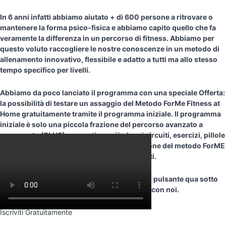
In 6 anni infatti abbiamo aiutato + di 600 persone a ritrovare o
mantenere la forma psico-fisica e abbiamo capito quello che fa
veramente la differenza in un percorso di fitness. Abbiamo per
questo voluto raccogliere le nostre conoscenze in un metodo di
allenamento innovativo, flessibile e adatto a tutti ma allo stesso
tempo specifico per livelli.
Abbiamo da poco lanciato il programma con una speciale Offerta:
la possibilità di testare un assaggio del Metodo ForMe Fitness at
Home gratuitamente tramite il programma iniziale. Il programma
iniziale è solo una piccola frazione del percorso avanzato a
pagamento (PLUS) ma contiene già alcuni circuiti, esercizi, pillole
motivazionali e spunti, oltre alla presentazione del metodo ForME
Fitness at Home e dei professionisti coinvolti.
Cosa Aspetti? Sei ancora titubante? Clicca il pulsante qua sotto
per ricrederti e inizia il tuo percorso Fitness con noi.
Iscriviti Gratuitamente