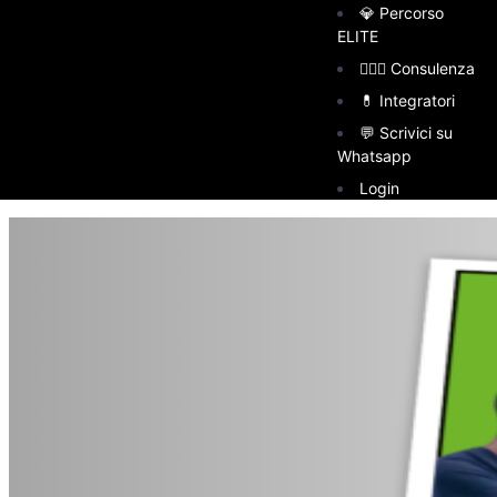
💎 Percorso
ELITE
👩🏻‍⚕️ Consulenza
💊 Integratori
💬 Scrivici su
Whatsapp
Login