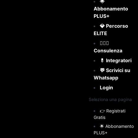
🌟
Abbonamento
PLUS+
💎 Percorso
ELITE
👩🏻‍⚕️
Consulenza
💊 Integratori
💬 Scrivici su
Whatsapp
Login
Seleziona una pagina
👉 Registrati
Gratis
🌟 Abbonamento
PLUS+