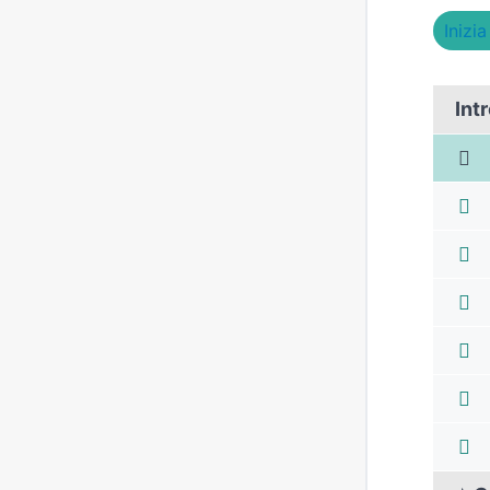
Inizi
Int