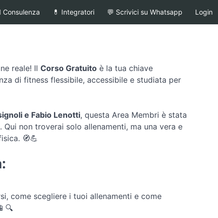
‍⚕️ Consulenza
💊 Integratori
💬 Scrivici su Whatsapp
Login
e reale! Il
Corso Gratuito
è la tua chiave
za di fitness flessibile, accessibile e studiata per
ignoli e Fabio Lenotti
, questa Area Membri è stata
Qui non troverai solo allenamenti, ma una vera e
fisica. 🧭💪
:
rsi, come scegliere i tuoi allenamenti e come
📱🔍