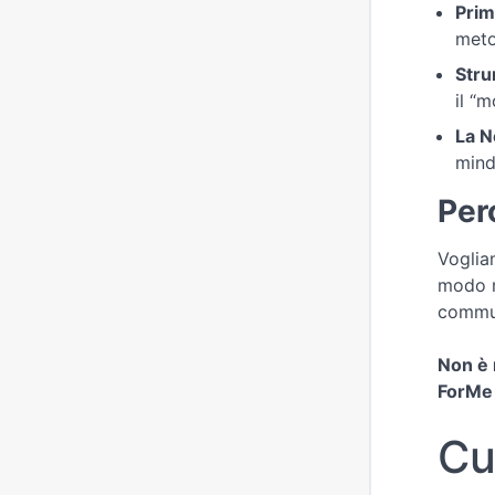
Primi
metod
Stru
il “
La N
mind
Per
Voglia
modo m
commun
Non è 
ForMe
Cu