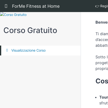
Return to all corsi
ForMe Fitness at Home
👉 Regis
Benven
Corso Gratuito
Ti dia
d’acces
abbatt
Visualizzazione Corso
Sotto l
proget
propria
Cos
Tour
sfru