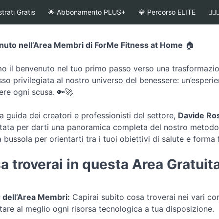
trati Gratis
🌟 Abbonamento PLUS+
💎 Percorso ELITE
👩
uto nell’Area Membri di ForMe Fitness at Home
🏠
mo il benvenuto nel tuo primo passo verso una trasformazion
so privilegiata al nostro universo del benessere: un’esperien
ere ogni scusa. 🔑🚀
a guida dei creatori e professionisti del settore,
Davide Ros
tata per darti una panoramica completa del nostro metodo. 
 bussola per orientarti tra i tuoi obiettivi di salute e forma 
a troverai in questa Area Gratuita
 dell’Area Membri:
Capirai subito cosa troverai nei vari co
ttare al meglio ogni risorsa tecnologica a tua disposizione. 