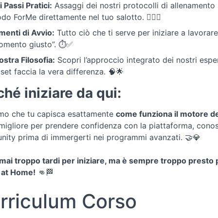
 Passi Pratici:
Assaggi dei nostri protocolli di allenamento p
o ForMe direttamente nel tuo salotto. 🏋️‍♂️🔥
menti di Avvio:
Tutto ciò che ti serve per iniziare a lavorar
momento giusto”. ⏱️✅
ostra Filosofia:
Scopri l’approccio integrato dei nostri espe
set faccia la vera differenza. 🧠🌟
ché iniziare da qui:
mo che tu capisca esattamente
come funziona il motore d
igliore per prendere confidenza con la piattaforma, conosce
ity prima di immergerti nei programmi avanzati. 🤝💎
mai troppo tardi per iniziare, ma è sempre troppo presto p
 at Home!
👊🏁
rriculum Corso