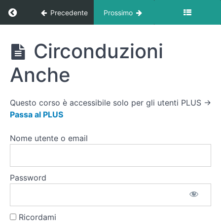
Articolare
Ritorna a corso: Attivazione & Stretching At 
Precedente
Prossimo
Circonduzioni
Collo
Attivazione
Circonduzioni
&
Stretching
Circonduzioni
Anche
At Home
Spalle
Rotazioni
Questo corso è accessibile solo per gli utenti PLUS →
Spalle
Passa al PLUS
Elastico
Nome utente o email
Circonduzioni
Gomiti
Rotazioni
Password
Schiena
Rotazioni
Schiena
Ricordami
bastone