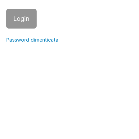
Circonduzioni
Anche
Circonduzioni
Password dimenticata
Ginocchia
Circonduzioni
Caviglie
Esercizi
Rilascio
Miofasciale
Foam
Roller
Esercizi
Allungamento
statico
Stretching