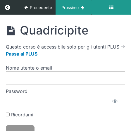
Ritorna a corso: Attivazione & Stretching At 
Precedente
Prossimo
Attivazione
Attivazione
Quadricipite
&
&
Stretching
Stretching
At Home
Questo corso è accessibile solo per gli utenti PLUS →
Esercizi
Passa al PLUS
Attivazione
dinamica/Mobilità
Nome utente o email
Articolare
Esercizi
Password
Rilascio
Miofasciale
Foam
Roller
Ricordami
Dorsali