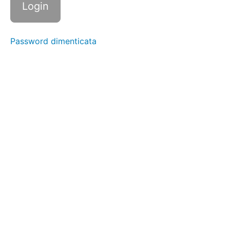
Lombari
Password dimenticata
Glutei
Quadricipite
Femorali
Tensore
della
fascia
alata
Polpaccio
Esercizi
Allungamento
statico
Stretching