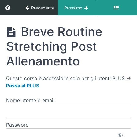
è
Ritorna a corso: Attivazione & Stretching At 
Precedente
Prossimo
Importante
fare
Attivazione
e Mobilità
Attivazione
Breve Routine
prima di
&
Iniziare
Stretching
Stretching Post
Perché è
At Home
fondamentale
fare
Allenamento
stretching
statico alla
fine
Questo corso è accessibile solo per gli utenti PLUS →
Breve
Routine di
Passa al PLUS
Attivazione
Pre
Nome utente o email
Allenamento
Breve
Routine
Stretching
Password
sgonfia
Gambe