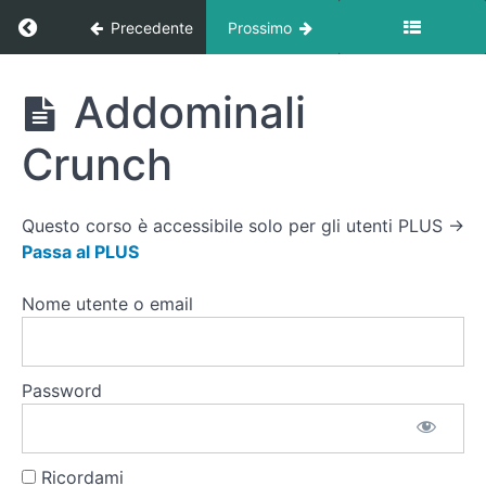
giri
Ritorna a corso: Circuiti Cardio At Home
Precedente
Prossimo
(Corpo
libero)
Circuiti
Addominali
Cardio
⭐️
At
Tabata
Crunch
Home
Core
stability
30"-15"
Questo corso è accessibile solo per gli utenti PLUS →
3
Passa al PLUS
giri
(Corpo
Nome utente o email
libero)
📹
Video
Password
Tutorial
Tabata
Addominali
Ricordami