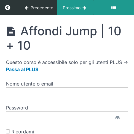
Circuito
Ritorna a corso: Circuiti Cardio At Home
Precedente
Prossimo
Squat
| 15
Circuiti
Affondi Jump | 10
Cardio
Step
At
Up
+ 10
Home
destra-
sinistra
| 20
(Step)
Questo corso è accessibile solo per gli utenti PLUS →
Passa al PLUS
Plank
commando
| 5 + 5
Nome utente o email
Step
Up |
10 +
Password
10
(Step)
Affondi
Ricordami