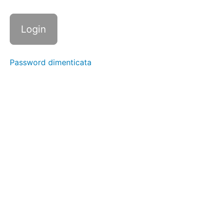
Jump |
10 +
10
Addominali
Abbraccio
| 15
Password dimenticata
Addominali
Criss-
Cross su
box | 20
(Step)
⭐️⭐️
Circuito
Cardio
3
giri
(Manubri)
⭐️⭐️