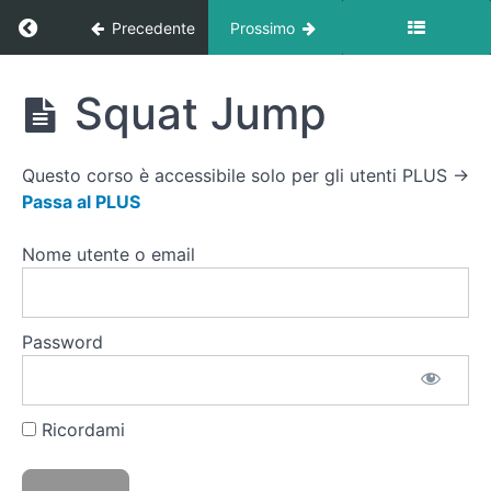
Tabata
Ritorna a corso: Circuiti Cardio At Home
Precedente
Prossimo
Squat
Incrociato
Circuiti
Squat Jump
Addominali
Cardio
Crunch
At
Home
Questo corso è accessibile solo per gli utenti PLUS →
Jumping
Passa al PLUS
Jack
Nome utente o email
Addominali
Talloni
Skip
Password
Slanci
indietro in
quadrupedia
elastico
Ricordami
Squat