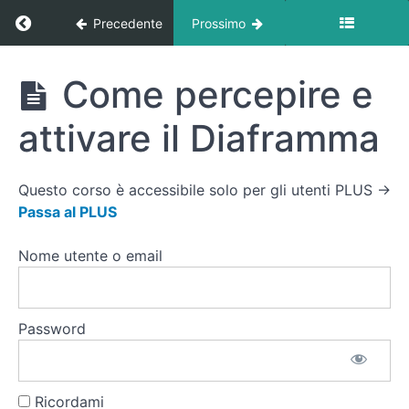
Ritorna a corso: Posturologia At Home
Precedente
Prossimo
Presentazione
Dott.essa
Silvia
Posturologia
Come percepire e
Turconi
At Home
attivare il Diaframma
Presentazione
Dott.essa
Silvia Turconi
Questo corso è accessibile solo per gli utenti PLUS →
Passa al PLUS
Consigli
pratici per
il corso di
Nome utente o email
Ginnastica
Posturale
Introduzione
Password
respiro
Diaframmatico
Come
Ricordami
percepire