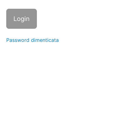
35)
Mobilità
della
Spalla
Password dimenticata
Equilibrio
del
Bacino
Antiversione/Retroversione
Torsione
Spinale
Dolce
Rilassamento
Mandibolare
Esercizi
Posturologia