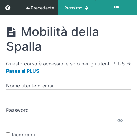
Ritorna a corso: Posturologia At Home
Precedente
Prossimo
Presentazione
Dott.essa
Posturologia
Mobilità della
Silvia
At Home
Turconi
Spalla
Lavoro
&
Questo corso è accessibile solo per gli utenti PLUS →
Ufficio
Passa al PLUS
Vita
Nome utente o email
dinamica
e
Stress
Password
Problemi
Comuni
(Over
Ricordami