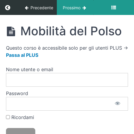
Ritorna a corso: Posturologia At Home
Precedente
Prossimo
Posturologia
Mobilità del Polso
At Home
Presentazione
Dott.essa
Questo corso è accessibile solo per gli utenti PLUS →
Silvia
Passa al PLUS
Turconi
Nome utente o email
Lavoro
&
Ufficio
Password
Reset
Cervicale
Ricordami
Apertura
Toracica