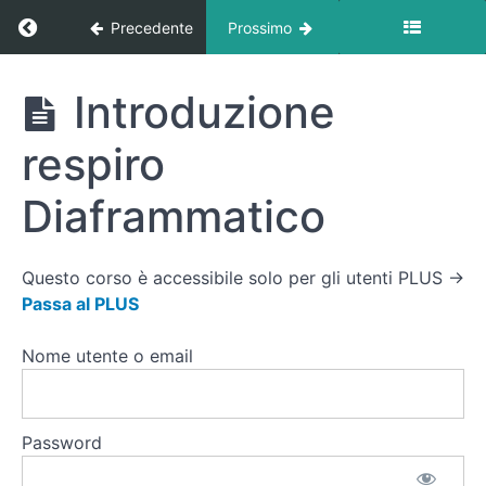
Ritorna a corso: Posturologia At Home
Precedente
Prossimo
Posturologia
Introduzione
At Home
Presentazione
Dott.essa
respiro
Silvia
Turconi
Diaframmatico
Presentazione
Dott.essa
Questo corso è accessibile solo per gli utenti PLUS →
Silvia Turconi
Passa al PLUS
Consigli
Nome utente o email
pratici per
il corso di
Ginnastica
Posturale
Password
Introduzione