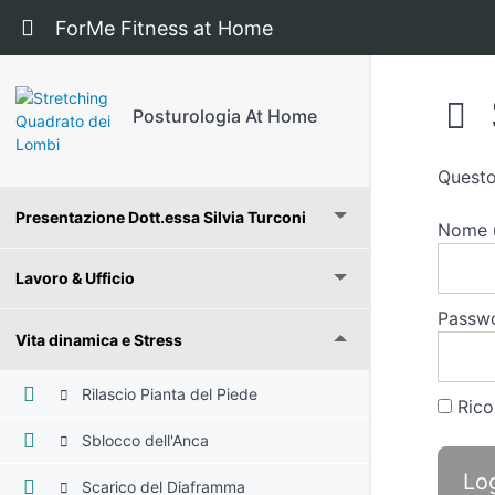
Ritorna a corso: Posturologia At Home
ForMe Fitness at Home
Posturologia At Home
Questo
Presentazione Dott.essa Silvia Turconi
Nome u
Lavoro & Ufficio
Passw
Vita dinamica e Stress
Rilascio Pianta del Piede
Rico
Sblocco dell'Anca
Scarico del Diaframma