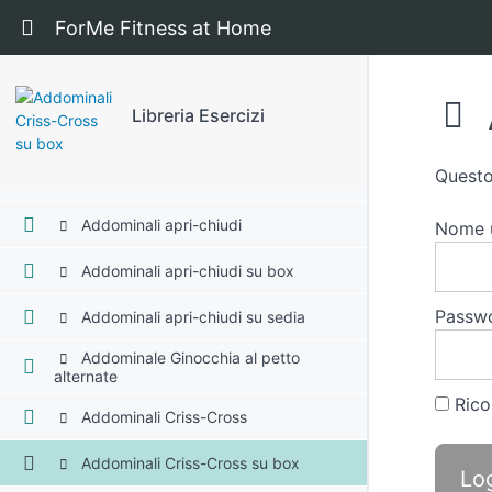
Ritorna a corso: Libreria Esercizi
ForMe Fitness at Home
Addominali Clap su sedia
Addominali Forbice
Libreria Esercizi
Addominali Leg raise
Questo
Addominali Abbraccio
Addominali apri-chiudi
Nome u
Addominali apri-chiudi su box
Passw
Addominali apri-chiudi su sedia
Addominale Ginocchia al petto
alternate
Rico
Addominali Criss-Cross
Addominali Criss-Cross su box