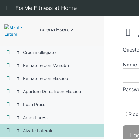
Commando
Ritorna a corso: Libreria Esercizi
ForMe Fitness at Home
Floor Press
Croci
Libreria Esercizi
Croci isometrico
Questo
Croci mollegiato
Nome u
Rematore con Manubri
Rematore con Elastico
Passw
Aperture Dorsali con Elastico
Push Press
Rico
Arnold press
Alzate Laterali