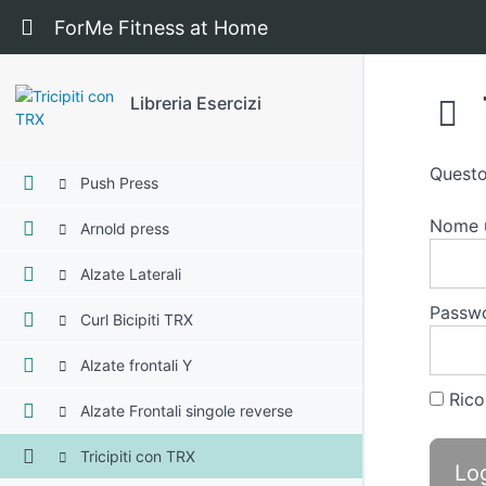
Croci mollegiato
Ritorna a corso: Libreria Esercizi
ForMe Fitness at Home
Rematore con Manubri
Rematore con Elastico
Libreria Esercizi
Aperture Dorsali con Elastico
Questo
Push Press
Nome u
Arnold press
Alzate Laterali
Passw
Curl Bicipiti TRX
Alzate frontali Y
Rico
Alzate Frontali singole reverse
Tricipiti con TRX