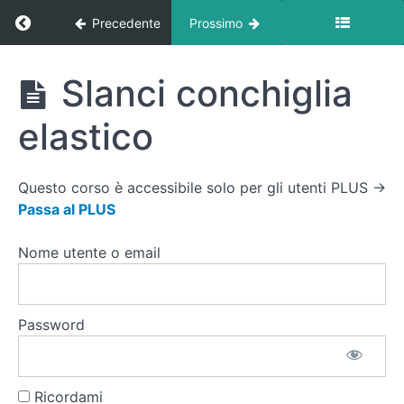
leg Glute
bridge
Ritorna a corso: Libreria Esercizi
Precedente
Prossimo
molleggiato
fitball
Slanci
Libreria
Slanci conchiglia
indietro in
Esercizi
quadrupedia
elastico
elastico
Slanci
laterali
quadrupedia
Questo corso è accessibile solo per gli utenti PLUS →
elastico
Passa al PLUS
Slanci
laterali
Nome utente o email
quadrupedia
elastico
isometrico
Culf
Password
Raise
Polpacci
Slanci
conchiglia
Ricordami