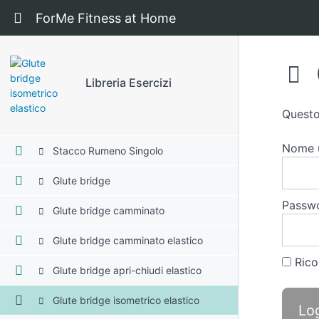
Squat camminato con elastico
Ritorna a corso: Libreria Esercizi
ForMe Fitness at Home
Squat Jump
Pistol Squat
Libreria Esercizi
Pistol squat TRX
Questo
Stacco Rumeno
Nome u
Stacco Rumeno Singolo
Glute bridge
Passw
Glute bridge camminato
Glute bridge camminato elastico
Rico
Glute bridge apri-chiudi elastico
Glute bridge isometrico elastico