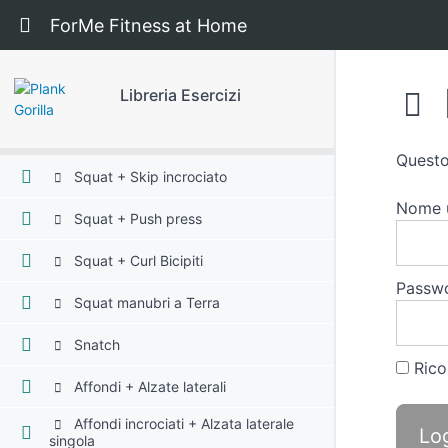
Esercizi Parte Alta
Ritorna a corso: Libreria Esercizi
ForMe Fitness at Home
Esercizi Parte Bassa
Libreria Esercizi
Esercizi Total Body
Questo
Squat + Skip incrociato
Nome u
Squat + Push press
Squat + Curl Bicipiti
Passw
Squat manubri a Terra
Snatch
Rico
Affondi + Alzate laterali
Affondi incrociati + Alzata laterale
singola