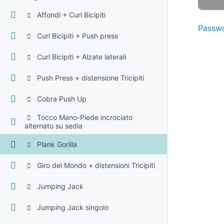
Affondi + Curl Bicipiti
Passwo
Curl Bicipiti + Push press
Curl Bicipiti + Alzate laterali
Push Press + distensione Tricipiti
Cobra Push Up
Tocco Mano-Piede incrociato
alternato su sedia
Plank Gorilla
Giro del Mondo + distensioni Tricipiti
Jumping Jack
Jumping Jack singolo