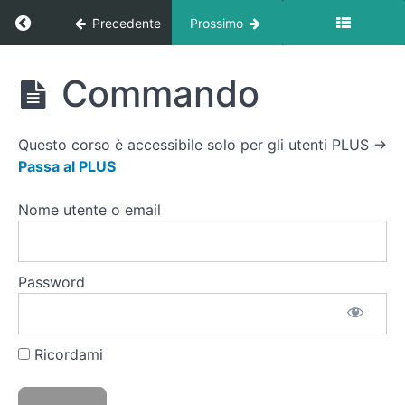
up
Spider
Ritorna a corso: Libreria Esercizi
Precedente
Prossimo
al
muro
Libreria
Commando
Pike
Esercizi
Push
Up
Questo corso è accessibile solo per gli utenti PLUS →
Passa al PLUS
Spider
Push
Up
Nome utente o email
Distensioni
frontali
Password
Spinte
Frontali
con
Elastico
Ricordami
Commando