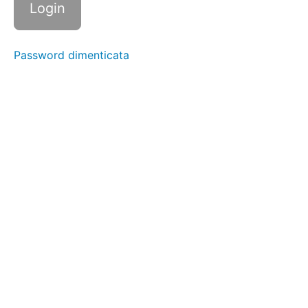
Floor
Press
Password dimenticata
Croci
Croci
isometrico
Croci
mollegiato
Rematore
con
Manubri
Rematore
con
Elastico
Aperture
Dorsali
con