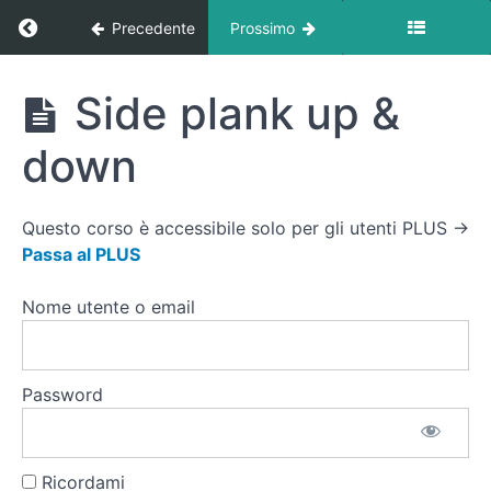
Plank
Ritorna a corso: Libreria Esercizi
Precedente
Prossimo
Tap
Spalle
TRX
Libreria
Side plank up &
Esercizi
Plank
apri-
down
chiudi
TRX
Questo corso è accessibile solo per gli utenti PLUS →
Plank
Passa al PLUS
jack
Plank
Nome utente o email
Rematore
con
manubri
Password
Side
plank
Side
Ricordami