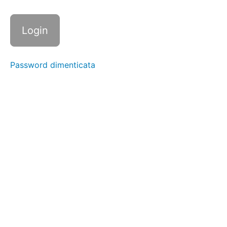
plank
up &
down
Mountain
Climber
Password dimenticata
Mountain
climber
TRX
Mountain
Climbers
Incrociato
Bird-
Dog
Lombari
Pancia
a Terra