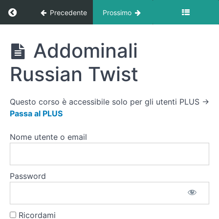
Ginocchia
al petto
Ritorna a corso: Libreria Esercizi
Precedente
Prossimo
alternate
Addominali
Libreria
Addominali
Criss-
Esercizi
Cross
Russian Twist
Addominali
Criss-
Cross su
Questo corso è accessibile solo per gli utenti PLUS →
box
Passa al PLUS
Addominali
Nome utente o email
Criss-
Cross su
sedia
Password
Addominali
Obliqui
Addominali
Ricordami