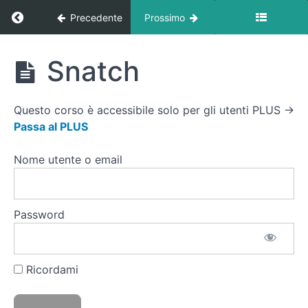
Total
Ritorna a corso: Libreria Esercizi
Precedente
Prossimo
Body
Squat
Libreria
Snatch
+ Skip
Esercizi
incrociato
Questo corso è accessibile solo per gli utenti PLUS →
Squat
Passa al PLUS
+
Push
press
Nome utente o email
Squat
+ Curl
Bicipiti
Password
Squat
manubri
a Terra
Ricordami
Snatch