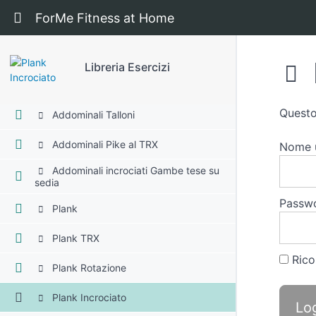
Ritorna a corso: Libreria Esercizi
ForMe Fitness at Home
Addominali Criss-Cross su sedia
Addominali Obliqui
Libreria Esercizi
Addominali Russian Twist
Questo
Addominali Talloni
Addominali Pike al TRX
Nome u
Addominali incrociati Gambe tese su
sedia
Passw
Plank
Plank TRX
Rico
Plank Rotazione
Plank Incrociato