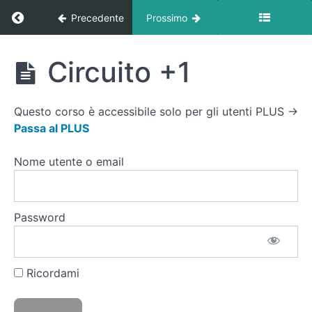
Ritorna a corso: Libreria Esercizi
Precedente
Prossimo
Video
Metodiche
di
Libreria
Circuito +1
Allenamento
Esercizi
Circuito
Questo corso è accessibile solo per gli utenti PLUS →
Classico
Passa al PLUS
Super
Nome utente o email
Serie
21-
15-
Password
9
Circuito
-1
Ricordami
Circuito