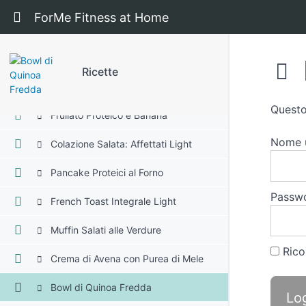
Ricotta Dolce Veloce
Ritorna a corso: Ricette
ForMe Fitness at Home
Latte e Cereali Integrali
Omelette Svuota Frigo
Ricette
Budino di Chia (senza zuccheri)
Questo
Frullato Proteico e Banana
Nome u
Colazione Salata: Affettati Light
Pancake Proteici al Forno
Passw
French Toast Integrale Light
Muffin Salati alle Verdure
Rico
Crema di Avena con Purea di Mele
Bowl di Quinoa Fredda