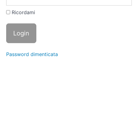
Integrale
con
Pomodoro
Ricordami
e Basilico
Frullato
Verde
Ricco di
Spirulina
Password dimenticata
Mini
Wrap
Integrale
con
Pesto e
Feta
🔵
Ricette
per
la
Massa
Muscolare
|