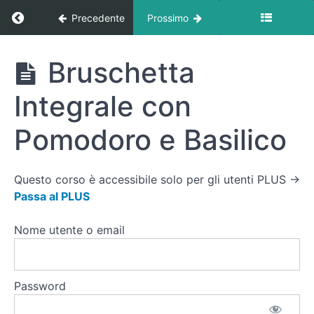
(Energy
Ritorna a corso: Ricette
Precedente
Prossimo
Balls) al
Cacao e
Datteri
Ricette
Bruschetta
Crudità
e Salsa
Integrale con
Tzatziki
Veloce
Pomodoro e Basilico
Budino
di Chia
al Tè
Questo corso è accessibile solo per gli utenti PLUS →
Matcha
Passa al PLUS
Uova
Nome utente o email
Sode
Riempite
con
Hummus
Password
Bruschetta