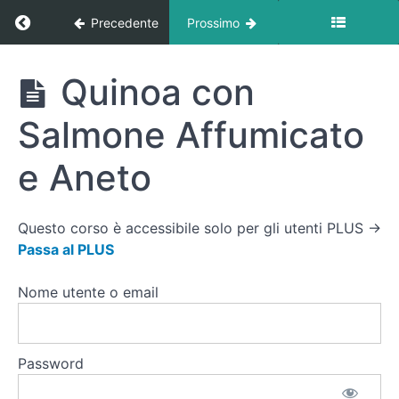
Merluzzo e
Ritorna a corso: Ricette
Precedente
Prossimo
Patate
Dolci
Ricette
Quinoa con
Zuppa
di
Asparagi
Salmone Affumicato
Cremosa
Light
e Aneto
Filetto
di Maiale
Magro e
Peperonata
Questo corso è accessibile solo per gli utenti PLUS →
Light
Passa al PLUS
Melanzane
Nome utente o email
a
Funghetto
e Uova al
Tegamino
Password
Quinoa
con