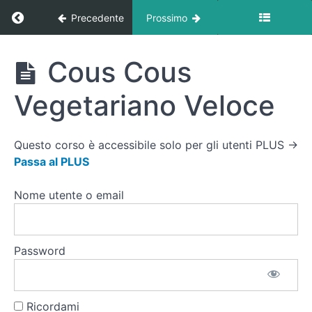
Ritorna a corso: Ricette
Precedente
Prossimo
Crudità
e Uova
Sode
Ricette
Cous Cous
con
Pane
Integrale
Vegetariano Veloce
Filetto di
Merluzzo
Questo corso è accessibile solo per gli utenti PLUS →
(o Orata)
Passa al PLUS
al
Vapore
Nome utente o email
Toast
Integrale
Aperto
con
Password
Ricotta e
Noci
Cous
Cous
Ricordami