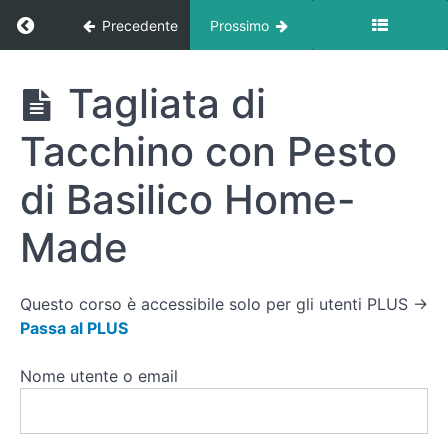
Ritorna a corso: Ricette
Precedente
Prossimo
Passato
di
Zucca
e Ceci
Ricette
Tagliata di
Trancio
Tacchino con Pesto
di Tofu o
Merluzzo
in Salsa
di Basilico Home-
di
Zenzero
Made
e Lime
Petto
di Pollo
Questo corso è accessibile solo per gli utenti PLUS →
Ripieno
Passa al PLUS
con
Spinaci
e
Nome utente o email
Ricotta
Tagliata