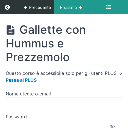
con
Ritorna a corso: Ricette
Precedente
Prossimo
Frutta
e Semi
di Lino
Ricette
Gallette con
Porridge
di Avena
Hummus e
con
Frutta a
Prezzemolo
Pezzi
Colazione
Salata:
Questo corso è accessibile solo per gli utenti PLUS →
Pane e
Passa al PLUS
Affettati
Leggeri
Nome utente o email
Fiocchi
di Latte e
Carota
Grattugiate
Password
Gallette
con