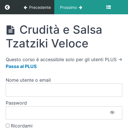
e Frutta
Ritorna a corso: Ricette
Precedente
Prossimo
Secca
Home-
Made
Ricette
Crudità e Salsa
Yogurt
Greco
Tzatziki Veloce
con Olio
di Lino e
Curcuma
Questo corso è accessibile solo per gli utenti PLUS →
Avocado
Passa al PLUS
Tostato con
Fiocchi di
Peperoncino
Nome utente o email
Palline
Energetiche
(Energy
Balls) al
Password
Cacao e
Datteri
Crudità
Ricordami