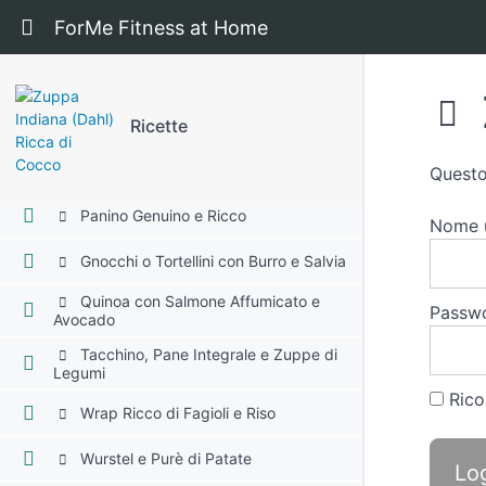
Ritorna a corso: Ricette
ForMe Fitness at Home
Pasta Integrale con Ragù e Olio Extra
Riso Basmati e Petto di Pollo
Standard
Ricette
Insalata di Ceci e Tonno (Rafforzata)
Frittata di Uova e Patate
Questo
Panino Genuino e Ricco
Nome u
Gnocchi o Tortellini con Burro e Salvia
Quinoa con Salmone Affumicato e
Passw
Avocado
Tacchino, Pane Integrale e Zuppe di
Legumi
Rico
Wrap Ricco di Fagioli e Riso
Wurstel e Purè di Patate