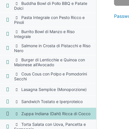
Buddha Bowl di Pollo BBQ e Patate
Dolci
Passwo
Pasta Integrale con Pesto Ricco e
Pinoli
Burrito Bowl di Manzo e Riso
Integrale
Salmone in Crosta di Pistacchi e Riso
Nero
Burger di Lenticchie e Quinoa con
Maionese all'Avocado
Cous Cous con Polpo e Pomodorini
Secchi
Lasagna Semplice (Monoporzione)
Sandwich Tostato e Iperproteico
Zuppa Indiana (Dahl) Ricca di Cocco
Torta Salata con Uova, Pancetta e