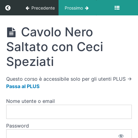
e
Ritorna a corso: Ricette
Precedente
Prossimo
Verdure
al Forno
Quinoa
Ricette
Cavolo Nero
Stufata con
Funghi
Porcini (o
Saltato con Ceci
Champignon)
Pesce
Speziati
Bianco in
Cartoccio
con Erbe
Aromatiche
Questo corso è accessibile solo per gli utenti PLUS →
Passa al PLUS
Omelette
con
Nome utente o email
Asparagi,
Aneto e
Formaggio
di Capra
Password
Cavolo