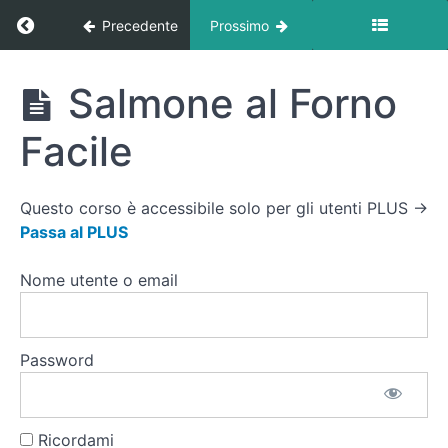
Dimagrimento
Ritorna a corso: Ricette
Precedente
Prossimo
|
Pranzo
Ricette
Salmone al Forno
🟢
Ricette
Facile
Dimagrimento
|
Cena
Questo corso è accessibile solo per gli utenti PLUS →
Passa al PLUS
🔹 Info
sulle Ricette
per il
Nome utente o email
Dimagrimento
| Cena
Frittata
Password
Semplice
e Veloce
Salmone
Ricordami