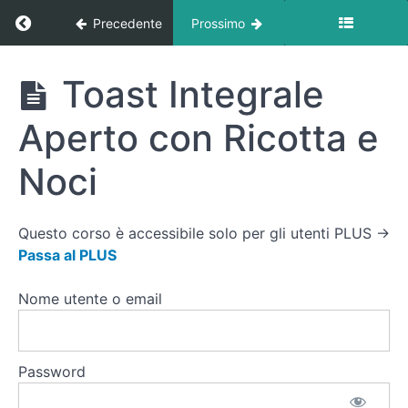
Ritorna a corso: Ricette
Precedente
Prossimo
Zuppa
di
Legumi
Ricette
Toast Integrale
e Farro
(Piatto
Unico)
Aperto con Ricotta e
Crudità
Noci
e Uova
Sode
con
Pane
Questo corso è accessibile solo per gli utenti PLUS →
Integrale
Passa al PLUS
Filetto di
Nome utente o email
Merluzzo
(o Orata)
al
Vapore
Password
Toast